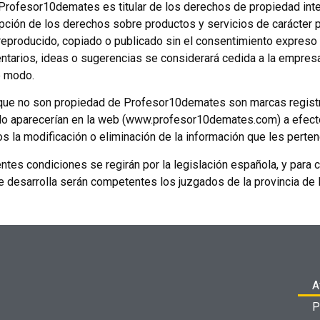
Profesor10demates es titular de los derechos de propiedad intele
epción de los derechos sobre productos y servicios de carácter 
 reproducido, copiado o publicado sin el consentimiento expres
ntarios, ideas o sugerencias se considerará cedida a la empresa
e modo.
 que no son propiedad de Profesor10demates son marcas registr
ólo aparecerían en la web (www.profesor10demates.com) a efect
ios la modificación o eliminación de la información que les perte
tes condiciones se regirán por la legislación española, y para cu
se desarrolla serán competentes los juzgados de la provincia de 
A
P