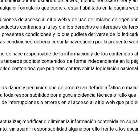
nsultada por los usuarios de la web, siendo necesario leer y ac
ualquier formulario que pudiera estar habilitado en la página web
ciones de acceso al sitio web y de uso del mismo se rigen por l
onductas contrarias a la ley o a los derechos e intereses de terc
 presentes condiciones y lo que pudiera derivarse de lo indicad
las condiciones debería cesar la navegación por la presente web
 se hace responsable de la información y de los contenidos a
 a terceros publicar contenidos de forma independiente en la pág
llos contenidos que pudieran contravenir la legislación nacional 
os daños y perjuicios que se produzcan debido a fallos o malas
da toda responsabilidad por alguna incidencia técnica o fallo qu
ia de interrupciones o errores en el acceso al sitio web que pudi
tualizar, modificar o eliminar la información contenida en su pá
o, sin asumir responsabilidad alguna por ello frente a los usuar