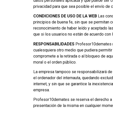
datos personales aplicada y que puede ser co
privacidad para que sea posible el envío de c
CONDICIONES DE USO DE LA WEB
Las condi
principios de buena fe, sin que se permitan c
reconocimiento de haber leído y aceptado las
que si los usuarios no están de acuerdo con 
RESPONSABILIDADES
Profesor10demates no
cualesquiera otro medio que pudiera permitir
compromete a la retirada o al bloqueo de aque
moral o el orden público.
La empresa tampoco se responsabilizará de l
el ordenador del internauta, quedando exclui
internet, y sin que se garantice la inexistenc
empresa.
Profesor10demates se reserva el derecho a ac
presentación de la misma en cualquier moment