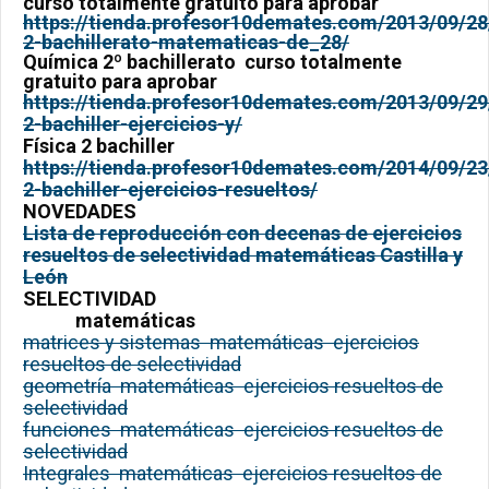
curso totalmente gratuito para aprobar
https://tienda.profesor10demates.com/2013/09/28
2-bachillerato-matematicas-de_28/
Química
2º bachillerato curso totalmente
gratuito para aprobar
https://tienda.profesor10demates.com/2013/09/29
2-bachiller-ejercicios-y/
Física 2 bachiller
https://tienda.profesor10demates.com/2014/09/23/
2-bachiller-ejercicios-resueltos/
NOVEDADES
Lista de reproducción con decenas de ejercicios
resueltos de selectividad matemáticas Castilla y
León
SELECTIVIDAD
matemáticas
matrices y sistemas matemáticas ejercicios
resueltos de selectividad
geometría matemáticas ejercicios resueltos de
selectividad
funciones matemáticas ejercicios resueltos de
selectividad
Integrales matemáticas ejercicios resueltos de