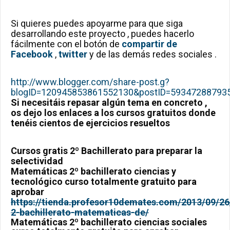
Si quieres puedes apoyarme para que siga
desarrollando este proyecto , puedes hacerlo
fácilmente con el botón de
compartir de
Facebook
,
twitter
y de las demás redes sociales .
http://www.blogger.com/share-post.g?
blogID=120945853861552130&postID=593472887935
Si necesitáis repasar algún tema en concreto ,
os dejo los enlaces a los cursos gratuitos donde
tenéis cientos de ejercicios resueltos
Cursos gratis 2º Bachillerato para preparar la
selectividad
Matemáticas 2º bachillerato ciencias y
tecnológico curso totalmente gratuito para
aprobar
https://tienda.profesor10demates.com/2013/09/26
2-bachillerato-matematicas-de/
Matemáticas 2º bachillerato ciencias sociales